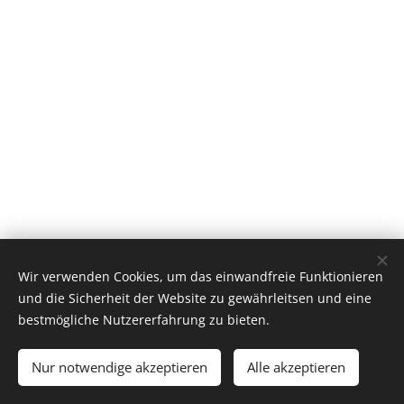
Wir verwenden Cookies, um das einwandfreie Funktionieren
und die Sicherheit der Website zu gewährleitsen und eine
bestmögliche Nutzererfahrung zu bieten.
© 2020
kuckuckschwarzwald.de
Alle Rechte vorbehalten.
Nur notwendige akzeptieren
Alle akzeptieren
Impressum/Datenschutz
Cookies